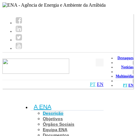
Destaques
|
Notícias
|
Multimédia
|
PT
EN
PT
EN
A ENA
Descrição
Objetivos
Órgãos Sociais
Equipa ENA
Documentos