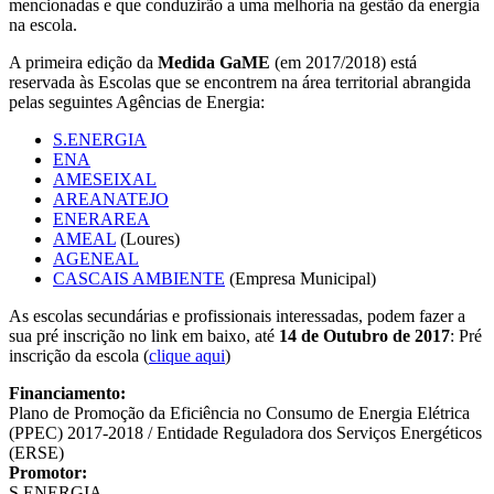
mencionadas e que conduzirão a uma melhoria na gestão da energia
na escola.
A primeira edição da
Medida GaME
(em 2017/2018) está
reservada às Escolas que se encontrem na área territorial abrangida
pelas seguintes Agências de Energia:
S.ENERGIA
ENA
AMESEIXAL
AREANATEJO
ENERAREA
AMEAL
(Loures)
AGENEAL
CASCAIS AMBIENTE
(Empresa Municipal)
As escolas secundárias e profissionais interessadas, podem fazer a
sua pré inscrição no link em baixo, até
14 de Outubro de 2017
: Pré
inscrição da escola (
clique aqui
)
Financiamento:
Plano de Promoção da Eficiência no Consumo de Energia Elétrica
(PPEC) 2017-2018 / Entidade Reguladora dos Serviços Energéticos
(ERSE)
Promotor:
S.ENERGIA