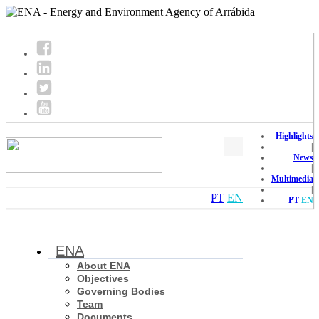
Highlights
|
News
|
Multimedia
|
PT
EN
PT
EN
ENA
About ENA
Objectives
Governing Bodies
Team
Documents