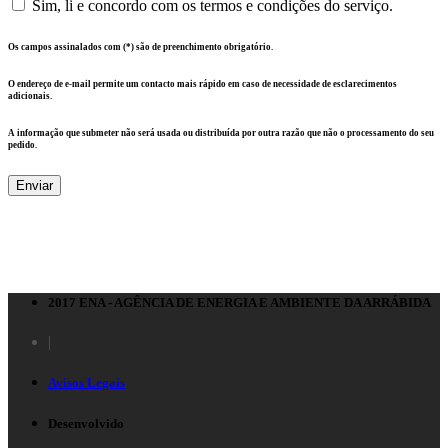
Sim, li e concordo com os termos e condições do serviço.
Os campos assinalados com (*) são de preenchimento obrigatório.
O endereço de e-mail permite um contacto mais rápido em caso de necessidade de esclarecimentos
adicionais.
A informação que submeter não será usada ou distribuída por outra razão que não o processamento do seu
pedido.
Enviar
2017 ENA - AGÊNCIA DE ENERGIA E AMBIENTE DA ARRÁBIDA
|
Avisos Legais
Desenvolvido