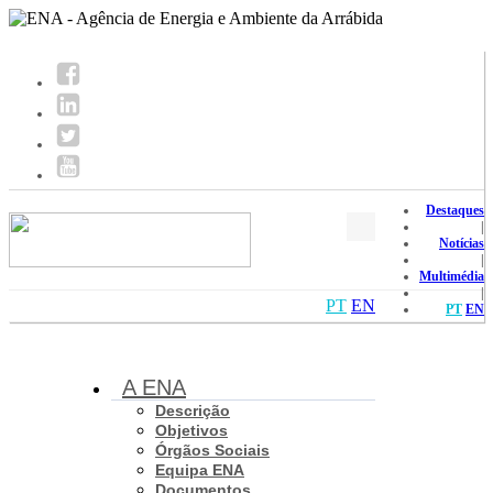
Destaques
|
Notícias
|
Multimédia
|
PT
EN
PT
EN
A ENA
Descrição
Objetivos
Órgãos Sociais
Equipa ENA
Documentos