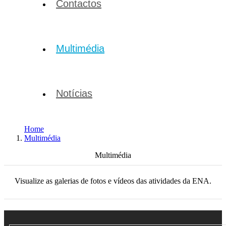
Contactos
Multimédia
Notícias
Home
Multimédia
Multimédia
Visualize as galerias de fotos e vídeos das atividades da
ENA
.