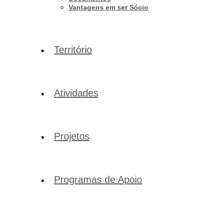
Vantagens em ser Sócio
Território
Atividades
Projetos
Programas de Apoio