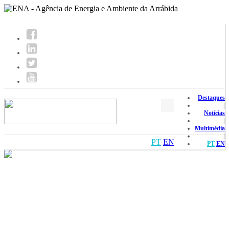
Destaques
|
Notícias
|
Multimédia
|
PT
EN
PT
EN
A ENA
Descrição
Objetivos
Órgãos Sociais
Equipa ENA
Documentos