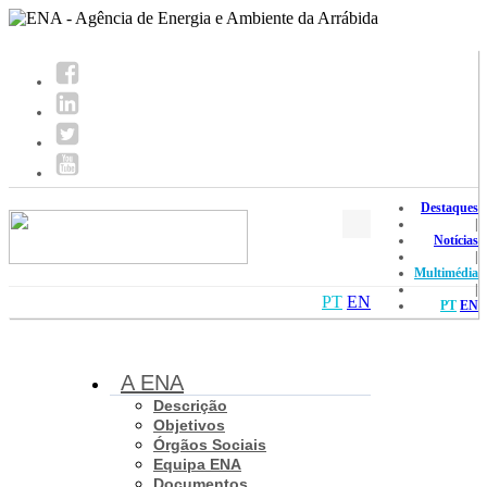
Destaques
|
Notícias
|
Multimédia
|
PT
EN
PT
EN
A ENA
Descrição
Objetivos
Órgãos Sociais
Equipa ENA
Documentos