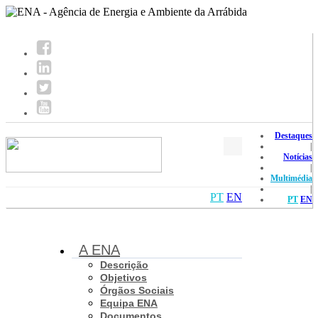
Destaques
|
Notícias
|
Multimédia
|
PT
EN
PT
EN
A ENA
Descrição
Objetivos
Órgãos Sociais
Equipa ENA
Documentos