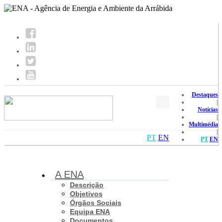
Destaques
|
Notícias
|
Multimédia
|
PT
EN
PT
EN
A ENA
Descrição
Objetivos
Órgãos Sociais
Equipa ENA
Documentos