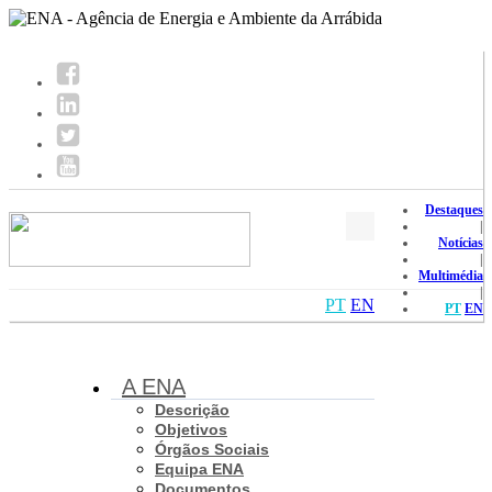
Destaques
|
Notícias
|
Multimédia
|
PT
EN
PT
EN
A ENA
Descrição
Objetivos
Órgãos Sociais
Equipa ENA
Documentos