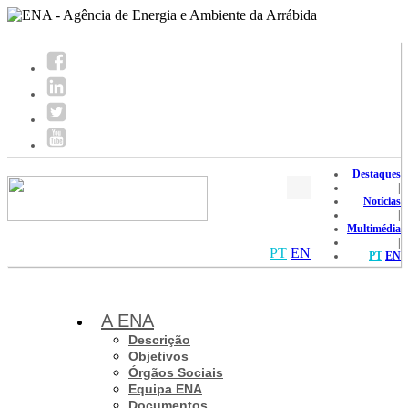
Destaques
|
Notícias
|
Multimédia
|
PT
EN
PT
EN
A ENA
Descrição
Objetivos
Órgãos Sociais
Equipa ENA
Documentos