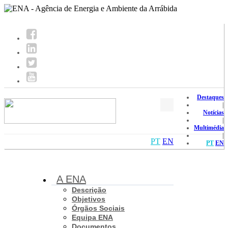
Destaques
|
Notícias
|
Multimédia
|
PT
EN
PT
EN
A ENA
Descrição
Objetivos
Órgãos Sociais
Equipa ENA
Documentos