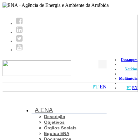
Destaques
|
Notícias
|
Multimédia
|
PT
EN
PT
EN
A ENA
Descrição
Objetivos
Órgãos Sociais
Equipa ENA
Documentos