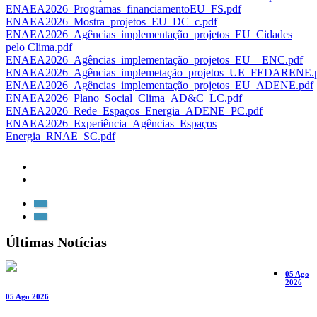
ENAEA2026_Programas_financiamentoEU_FS.pdf
ENAEA2026_Mostra_projetos_EU_DC_c.pdf
ENAEA2026_Agências_implementação_projetos_EU_Cidades
pelo Clima.pdf
ENAEA2026_Agências_implementação_projetos_EU__ENC.pdf
ENAEA2026_Agências_implemetação_projetos_UE_FEDARENE.
ENAEA2026_Agências_implementação_projetos_EU_ADENE.pdf
ENAEA2026_Plano_Social_Clima_AD&C_LC.pdf
ENAEA2026_Rede_Espaços_Energia_ADENE_PC.pdf
ENAEA2026_Experiência_Agências_Espaços
Energia_RNAE_SC.pdf
Últimas Notícias
05 Ago
2026
05 Ago 2026